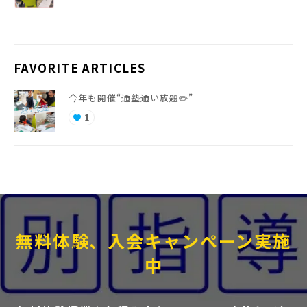
FAVORITE ARTICLES
今年も開催“通塾通い放題✏️”
1
favorite
無料体験、入会キャンペーン実施
中