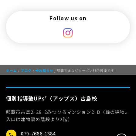
Follow us on
ホーム
/
ブログ
/
📢お知らせ
/ 那覇市まなびクーポン利用可能です！
個別指導塾UPs’（アップス）古島校
那覇市古島2−29−2みつひろマンション2−D（緑の建物。
入口は建物裏の階段より2階）
070-7666-1884
call