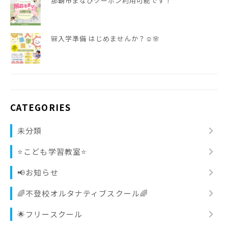
那覇市まなびクーポン利用可能です！
🎒入学準備 はじめませんか？☺️🌸
CATEGORIES
chevron_right
未分類
chevron_right
⭐️こども学習教室⭐️
chevron_right
📢お知らせ
chevron_right
🌈不登校オルタナティブスクール🌈
chevron_right
🌟フリースクール