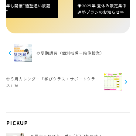
今年も開催“通塾通い放題
☀️2025年 夏休み限定集中
️”
通塾プランのお知らせ✏️
chevron_left
🌻夏期講習（個別指導＋映像授業）
🌸５月カレンダー「学びクラス・サポートクラ
chevron_right
ス」🌸
PICKUP