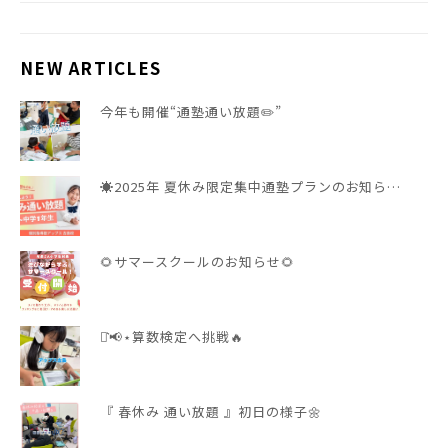
NEW ARTICLES
今年も開催“通塾通い放題✏️”
☀️2025年 夏休み限定集中通塾プランのお知ら…
🌻サマースクールのお知らせ🌻
⋆͛📢⋆算数検定へ挑戦🔥
『 春休み 通い放題 』初日の様子🌼