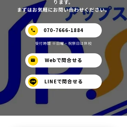
ります。
まずはお気軽にお問い合わせください。
070-7666-1884
call
受付時間 ※日曜・祝祭日は休校
Webで問合せる
mail
LINEで問合せる