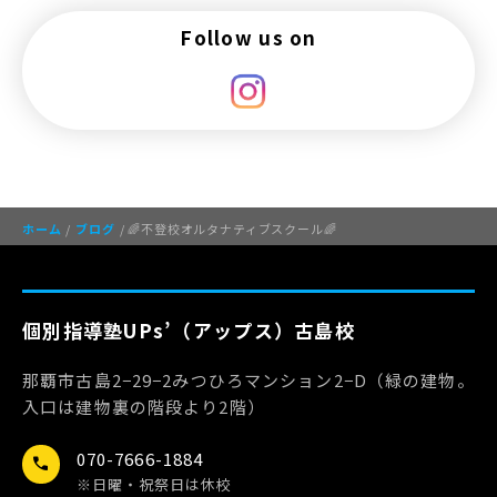
Follow us on
ホーム
/
ブログ
/ 🌈不登校オルタナティブスクール🌈
個別指導塾UPs’（アップス）古島校
那覇市古島2−29−2みつひろマンション2−D（緑の建物。
入口は建物裏の階段より2階）
070-7666-1884
call
※日曜・祝祭日は休校