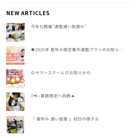
NEW ARTICLES
今年も開催“通塾通い放題✏️”
☀️2025年 夏休み限定集中通塾プランのお知ら…
🌻サマースクールのお知らせ🌻
⋆͛📢⋆算数検定へ挑戦🔥
『 春休み 通い放題 』初日の様子🌼