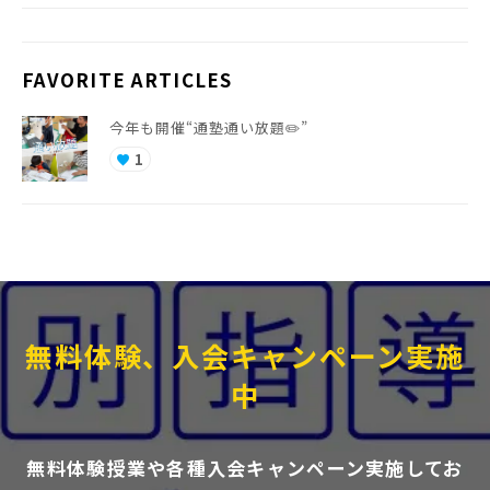
FAVORITE ARTICLES
今年も開催“通塾通い放題✏️”
1
favorite
無料体験、入会キャンペーン実施
中
無料体験授業や各種入会キャンペーン実施してお