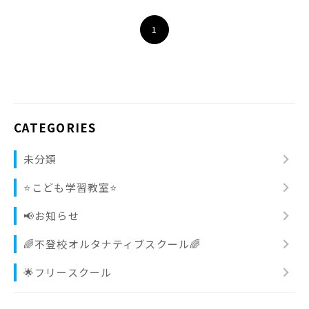
1
CATEGORIES
chevron_right
未分類
chevron_right
⭐️こども学習教室⭐️
chevron_right
📢お知らせ
chevron_right
🌈不登校オルタナティブスクール🌈
chevron_right
🌟フリースクール