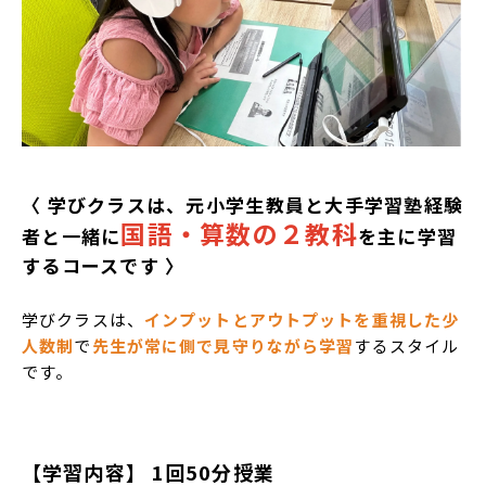
〈 学びクラスは、元小学生教員と大手学習塾経験
国語・算数の２教科
者と一緒に
を主に学習
するコースです 〉
学びクラスは、
インプットとアウトプットを重視した少
人数制
で
先生が常に側で見守りながら学習
するスタイル
です。
【学習内容】 1回50分授業