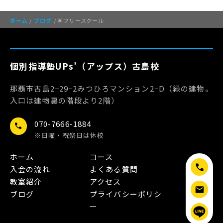
ホーム
/
ブログ
/ 🌟フリースクール
個別指導塾UPs’（アップス）古島校
那覇市古島2−29−2みつひろマンション2−D（緑の建物。
入口は建物裏の階段より2階）
070-7666-1884
call
※日曜・祝祭日は休校
ホーム
コース
入会の流れ
よくある質問
教室紹介
アクセス
ブログ
プライバシーポリシ
ー