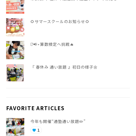
🌻サマースクールのお知らせ🌻
⋆͛📢⋆算数検定へ挑戦🔥
『 春休み 通い放題 』初日の様子🌼
FAVORITE ARTICLES
今年も開催“通塾通い放題✏️”
1
favorite