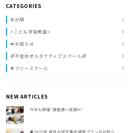
CATEGORIES
chevron_right
未分類
chevron_right
⭐️こども学習教室⭐️
chevron_right
📢お知らせ
chevron_right
🌈不登校オルタナティブスクール🌈
chevron_right
🌟フリースクール
NEW ARTICLES
今年も開催“通塾通い放題✏️”
☀️2025年 夏休み限定集中通塾プランのお知ら…