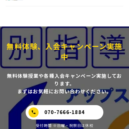
無料体験、入会キャンペーン実施
中
無料体験授業や各種入会キャンペーン実施してお
ります。
まずはお気軽にお問い合わせください。
070-7666-1884
call
受付時間 ※日曜・祝祭日は休校